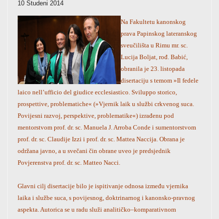
10 Studeni 2014
Na Fakultetu kanonskog
prava Papinskog lateranskog
sveučilišta u Rimu mr. sc.
Lucija Boljat, rođ. Babić,
obranila je 23. listopada
disertaciju s temom »Il fedele
laico nell’ufficio del giudice ecclesiastico. Sviluppo storico,
prospettive, problematiche« (»Vjernik laik u službi crkvenog suca.
Povijesni razvoj, perspektive, problematike«) izrađenu pod
mentorstvom prof. dr. sc. Manuela J. Arroba Conde i sumentorstvom
prof. dr. sc. Claudije Izzi i prof. dr. sc. Mattea Naccija. Obrana je
održana javno, a u svečani čin obrane uveo je predsjednik
Povjerenstva prof. dr. sc. Matteo Nacci.
Glavni cilj disertacije bilo je ispitivanje odnosa između vjernika
laika i službe suca, s povijesnog, doktrinarnog i kanonsko-pravnog
aspekta. Autorica se u radu služi analitičko–komparativnom