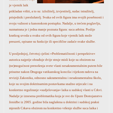
je vjernik laik
prikladan vršiti, a to su: izložitelj, izvjestitelj, sudac istražitelj,
prisjednik i preslušatelj. Svaka od ovih figura ima svojih posebnosti i
svoju važnost u kanonskom postupku. Nadalje, u trećem poglavlju,
razmatrana je i jedna manje poznata figura: suca arbitra. Poslije
kratkog uvoda u svaku od ovih figura koje vjernik laik može
preuzeti, opisane su funkcije ili specifične zadaće svake službe.
U posljednjoj, četvrtoj cjelini »Problematičnosti i perspektive«
autorica najprije obrađuje dvije struje misli koje su obzirom na
(ne)mogućnost prenošenja svete vlasti nesakramentalnim putem bile
prisutne nakon Drugoga vatikanskog koncila i tijekom radova na
reviziji Zakonika, odnosno sakramentalnu i nesakramentalnu školu,
koje su svojim doktrinarnim postavkama snažno utjecale i na
konkretno reguliranje »sudjelovanja« laika u sudskoj vlasti u Crkvi.
Nadalje je iznesena problematika koja je sve do Upute Dostojanstvo
ženidbe iz 2005. godine bila naglašena u doktrini i sudskoj praksi
mjesnih Crkava obzirom na konkretno vršenje službe suca laika i