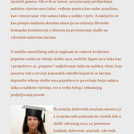
njezinih granica. Od ovih se iznose: povjeravanje predsjedanja
sudskim vijećem sucu laiku; vođenje parnica kao sudac pojedinac,
kao i imenovanje više sudaca laika u sudsko vijeće. A zaključno se
kao primjer analizira aktualna situacija na teritoriju Hrvatske
biskupske konferencije s obzirom na povjeravanje službi na
crkvenim sudovima laicima.
U središtu autoričinog rada je naglasak na važnost kvalitetne
pripreme osoba za vršenje službe suca, različite figure suca laika kao
i perspektive za „potpuno“ sudjelovanje laika na sudskoj vlasti, koje
autorica vidi u reviziji kanonskih odredbi kojom bi se laic
ima
dopustilo vršenje službe suca pojedinca te povećanje broja sudaca
laika u sudskim vijećima, sve u svrhu bržeg i efikasnijeg
podjeljivanja pravde.
Na temelju dobivenih rezultata autorica je
u svojemu radu pokazala da vjernik laik u
službi crkvenog suca, uz prisutnost
ljudskih, duhovnih, stručnih, crkvenih