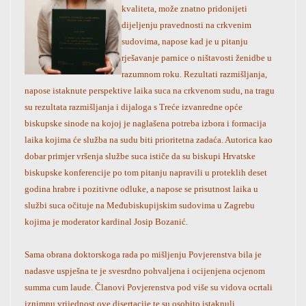
kvaliteta, može znatno pridonijeti
dijeljenju pravednosti na crkvenim
sudovima, napose kad je u pitanju
rješavanje parnice o ništavosti ženidbe u
razumnom roku. Rezultati razmišljanja,
napose istaknute perspektive laika suca na crkvenom sudu, na tragu
su rezultata razmišljanja i dijaloga s Treće izvanredne opće
biskupske sinode na kojoj je naglašena potreba izbora i formacija
laika kojima će služba na sudu biti prioritetna zadaća. Autorica kao
dobar primjer vršenja službe suca ističe da su biskupi Hrvatske
biskupske konferencije po tom pitanju napravili u proteklih deset
godina hrabre i pozitivne odluke, a napose se prisutnost laika u
službi suca očituje na Međubiskupijskim sudovima u Zagrebu
kojima je moderator kardinal Josip Bozanić.
Sama obrana doktorskoga rada po mišljenju Povjerenstva bila je
nadasve uspješna te je svesrdno pohvaljena i ocijenjena ocjenom
summa cum laude. Članovi Povjerenstva pod više su vidova ocrtali
iznimnu vrijednost ove disertacije te su osobito istaknuli