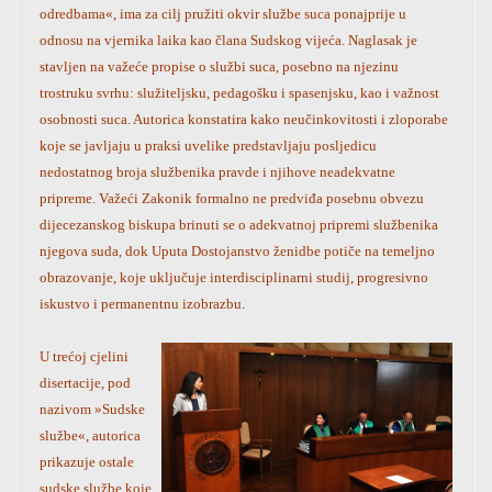
odredbama«, ima za cilj pružiti okvir službe suca ponajprije u
odnosu na vjernika laika kao člana Sudskog vijeća. Naglasak je
stavljen na važeće propise o službi suca, posebno na njezinu
trostruku svrhu: služiteljsku, pedagošku i spasenjsku, kao i važnost
osobnosti suca. Autorica konstatira kako neučinkovitosti i zloporabe
koje se javljaju u praksi uvelike predstavljaju posljedicu
nedostatnog broja službenika pravde i njihove neadekvatne
pripreme. Važeći Zakonik formalno ne predviđa posebnu obvezu
dijecezanskog biskupa brinuti se o adekvatnoj pripremi službenika
njegova suda, dok Uputa Dostojanstvo ženidbe potiče na temeljno
obrazovanje, koje uključuje interdisciplinarni studij, progresivno
iskustvo i permanentnu izobrazbu.
U trećoj cjelini
disertacije, pod
nazivom »Sudske
službe«, autorica
prikazuje ostale
sudske službe koje