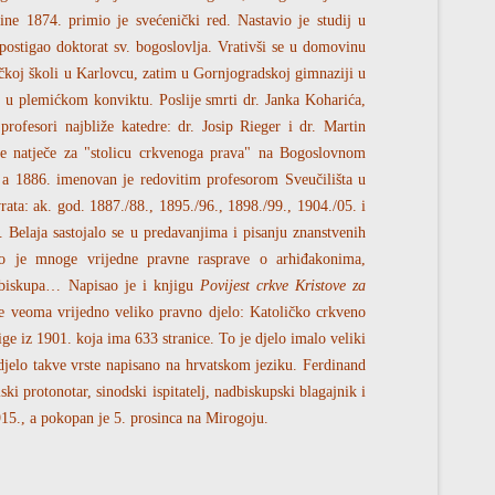
ne 1874. primio je svećenički red. Nastavio je studij u
stigao doktorat sv. bogoslovlja. Vrativši se u domovinu
jačkoj školi u Karlovcu, zatim u Gornjogradskoj gimnaziji u
j u plemićkom konviktu. Poslije smrti dr. Janka Koharića,
profesori najbliže katedre: dr. Josip Rieger i dr. Martin
se natječe za "stolicu crkvenoga prava" na Bogoslovnom
r, a 1886. imenovan je redovitim profesorom Sveučilišta u
ata: ak. god. 1887./88., 1895./96., 1898./99., 1904./05. i
 Belaja sastojalo se u predavanjima i pisanju znanstvenih
o je mnoge vrijedne pravne rasprave o arhiđakonima,
i biskupa… Napisao je i knjigu
Povijest crkve Kristove za
je veoma vrijedno veliko pravno djelo: Katoličko crkveno
ge iz 1901. koja ima 633 stranice. To je djelo imalo veliki
 djelo takve vrste napisano na hrvatskom jeziku. Ferdinand
i protonotar, sinodski ispitatelj, nadbiskupski blagajnik i
915., a pokopan je 5. prosinca na Mirogoju.