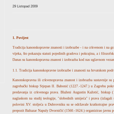
29 Listopad 2009
1. Povijest
Tradicija kanonskopravne znanosti i izobrazbe - i na crkvenom i na g
vijeka, što pokazuju statuti pojedinih gradova i pokrajina, a i filozofs
Danas su kanonskopravna znanost i izobrazba kod nas uglavnom vezane 
1.1. Tradicija kanonskopravne izobrazbe i znanosti na hrvatskom pod
Kanonskopravna ili crkvenopravna znanost i izobrazba sustavnije su 
zagrebački biskup Stjepan II. Babonić (1227.-1247.) u Zagrebu pokrenu
predavanja iz crkvenoga prava. Blaženi Augustin Kažotić, biskup (
naglaskom na studij teologije, "slobodnih umijeća" i prava (izlagal
polovini XV. stoljeća u Dubrovniku su se održavale kratkotrajne pra
prepozit Baltazar Napuly Dvorničić (1560.-1624.) organizirao javnu 