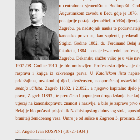
u centralnom sjemeništu u Budimpešti. Godi
Augustinskom zavodu u Beču gdje je 1876. po
ponajprije postaje vjeroučitelj u Višoj djevo
Zagrebu, pa nadstojnik nauka te podravnatel
kanonsko pravo su, kao suplenti, predavali 
Štiglić. Godine 1882. dr. Ferdinand Belaj 
fakultetu, 1884. postaje izvanredni profeso
Zagrebu. Dekansku službu vršio je u više navr
1907./08. Godine 1910. je bio umirovljen. Profesorsko djelovanje dr.
rasprava i knjiga iz crkvenoga prava. U
Katoličkom listu
napisa
pridržajima, nezakonitoj djeci, dvoženstvu, neoporučenoj ostavštin
srednja učilišta
, Zagreb 11882. i 21892., a njegovo kapitalno djelo 
pravo, Zagreb 11893., te prerađeno i popunjeno drugo izdanje iste knji
utjecaj na kanonskopravnu znanost i nazivlje, a bilo je zapravo prvo
Belaj je bio počasni prisjednik Nadbiskupskog duhovnog stola, apostolsk
branitelj ženidbenog veza. Umro je od sušice u Zagrebu 3. prosinca 1
Dr. Angelo Ivan RUSPINI (1872.-1934.)