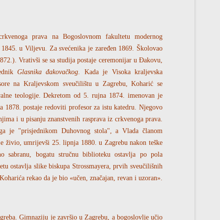
 crkvenoga prava na Bogoslovnom fakultetu modernog
a 1845. u Viljevu. Za svećenika je zaređen 1869. Školovao
1872.). Vrativši se sa studija postaje ceremonijar u Đakovu,
ednik
Glasnika đakovačkog
. Kada je Visoka kraljevska
esore na Kraljevskom sveučilištu u Zagrebu, Koharić se
ralne teologije. Dekretom od 5. rujna 1874. imenovan je
 1878. postaje redoviti profesor za istu katedru. Njegovo
njima i u pisanju znanstvenih rasprava iz crkvenoga prava.
 ga je "prisjednikom Duhovnog stola", a Vlada članom
je živio, umrijevši 25. lipnja 1880. u Zagrebu nakon teške
o sabranu, bogatu stručnu biblioteku ostavlja po pola
 ostavlja slike biskupa Strossmayera, prvih sveučilišnih
 Koharića rekao da je bio «učen, značajan, revan i uzoran».
agreba. Gimnaziju je završio u Zagrebu, a bogoslovlje učio