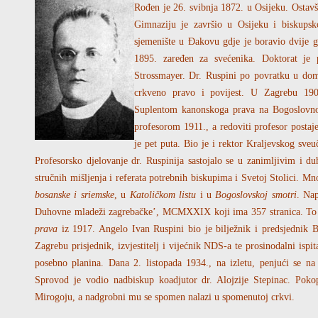
Rođen je 26. svibnja 1872. u Osijeku. Ostavši 
Gimnaziju je završio u Osijeku i biskupsk
sjemenište u Đakovu gdje je boravio dvije go
1895. zaređen za svećenika. Doktorat je
Strossmayer. Dr. Ruspini po povratku u dom
crkveno pravo i povijest. U Zagrebu 1908
Suplentom kanonskoga prava na Bogoslovno
profesorom 1911., a redoviti profesor posta
je pet puta. Bio je i rektor Kraljevskog sveu
Profesorsko djelovanje dr. Ruspinija sastojalo se u zanimljivim i d
stručnih mišljenja i referata potrebnih biskupima i Svetoj Stolici. Mn
bosanske i sriemske
, u
Katoličkom listu
i u
Bogoslovskoj smotri
. Nap
Duhovne mladeži zagrebačke’, MCMXXIX koji ima 357 stranica. To 
prava
iz 1917. Angelo Ivan Ruspini bio je bilježnik i predsjednik Bi
Zagrebu prisjednik, izvjestitelj i vijećnik NDS-a te prosinodalni ispit
posebno planina. Dana 2. listopada 1934., na izletu, penjući se n
Sprovod je vodio nadbiskup koadjutor dr. Alojzije Stepinac. Pokop
Mirogoju, a nadgrobni mu se spomen nalazi u spomenutoj crkvi.