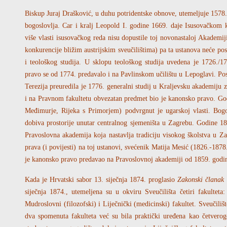
Biskup Juraj Drašković, u duhu potridentske obnove, utemeljuje 1578
bogoslovlja. Car i kralj Leopold I. godine 1669. daje Isusovačkom ko
više vlasti isusovačkog reda nisu dopustile toj novonastaloj Akademij
konkurencije bližim austrijskim sveučilištima) pa ta ustanova neće post
i teološkog studija. U sklopu teološkog studija uvedena je 1726./1
pravo se od 1774. predavalo i na Pavlinskom učilištu u Lepoglavi. Pos
Terezija preuredila je 1776. generalni studij u Kraljevsku akademiju
i na Pravnom fakultetu obvezatan predmet bio je kanonsko pravo. God
Međimurje, Rijeka s Primorjem) podvrgnut je ugarskoj vlasti. Bogosl
dobiva prostorije unutar centralnog sjemeništa u Zagrebu. Godine 18
Pravoslovna akademija koja nastavlja tradiciju visokog školstva u Z
prava (i povijesti) na toj ustanovi, svećenik Matija Mesić (1826.-187
je kanonsko pravo predavao na Pravoslovnoj akademiji od 1859. godi
Kada je Hrvatski sabor 13. siječnja 1874. proglasio
Zakonski članak 
siječnja 1874., utemeljena su u okviru Sveučilišta četiri fakulteta
Mudroslovni (filozofski) i Liječnički (medicinski) fakultet. Sveučili
dva spomenuta fakulteta već su bila praktički uređena kao četverog