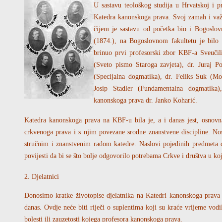
U sastavu teološkog studija u Hrvatskoj i pr
Katedra kanonskoga prava. Svoj zamah i važ
čijem je sastavu od početka bio i Bogoslov
(1874.), na Bogoslovnom fakultetu je bilo 
brinuo prvi profesorski zbor KBF-a Sveučili
(Sveto pismo Staroga zavjeta), dr. Juraj P
(Specijalna dogmatika), dr. Feliks Suk (Mor
Josip Stadler (Fundamentalna dogmatika),
kanonskoga prava dr. Janko Koharić.
Katedra kanonskoga prava na KBF-u bila je, a i danas jest, osnovna
crkvenoga prava i s njim povezane srodne znanstvene discipline. Nosi
stručnim i znanstvenim radom katedre. Naslovi pojedinih predmeta c
povijesti da bi se što bolje odgovorilo potrebama Crkve i društva u ko
2. Djelatnici
Donosimo kratke životopise djelatnika na Katedri kanonskoga prav
danas. Ovdje neće biti riječi o suplentima koji su kraće vrijeme vodi
bolesti ili zauzetosti kojega profesora kanonskoga prava.