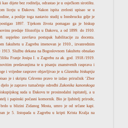
kao dijete bez roditelja, odrastao je u osječkom sirotištu.
om liceju u Đakovu. Nakon ispita zrelosti upisao se u
dine, a poslije toga nastavio studij u Innsbrucku gdje je
 postigao 1897. Tijekom života pomagao ga je biskup
ovinu predaje filozofiju u Đakovu, a od 1899. do 1910.
. uspješno završava postupak habilitacije za docenta.
m fakultetu u Zagrebu imenovan je 1910., izvanrednim
je 1913. Službu dekana na Bogoslovnom fakultetu obnašao
čilišta Franje Josipa I. u Zagrebu za ak. god. 1918./1919.
uhovitim predavanjima te u pisanju znanstvenih rasprava i
oge i vrijedne rasprave objavljivao je u
Glasniku biskupija
isao je i skriptu Crkveno pravo te izdao priručnik ‘Zbor
djelo je zapravo tumačenje odredbi
Zakonika kanonskoga
skupijskog suda u Đakovu te prosinodalni ispitatelj, a u
atelj i papinski počasni komornik. Bio je ljubitelj prirode,
a brdo u blizini Zidanog Mosta, umro je od srčane kapi.
an je 5. listopada u Zagrebu u kripti Krista Kralja na