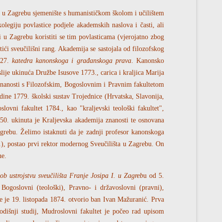
. u Zagrebu sjemenište s humanističkom školom i učilištem
legiju povlastice podjele akademskih naslova i časti, ali
i u Zagrebu koristiti se tim povlasticama (vjerojatno zbog
ići sveučilišni rang. Akademija se sastojala od filozofskog
727.
katedra kanonskoga i građanskoga prava
. Kanonsko
lije ukinuća Družbe Isusove 1773., carica i kraljica Marija
 znanosti s Filozofskim, Bogoslovnim i Pravnim fakultetom
ine 1779. školski sustav Trojednice (Hrvatska, Slavonija,
ovni fakultet 1784., kao "kraljevski teološki fakultet",
50. ukinuta je Kraljevska akademija znanosti te osnovana
agrebu. Želimo istaknuti da je zadnji profesor kanonskoga
8.), postao prvi rektor modernog Sveučilišta u Zagrebu. On
ne.
ob ustrojstvu sveučilišta Franje Josipa I. u Zagreb
u od 5.
: Bogoslovni (teološki), Pravno- i državoslovni (pravni),
šte je 19. listopada 1874. otvorio ban Ivan Mažuranić. Prva
odišnji studij, Mudroslovni fakultet je počeo rad upisom