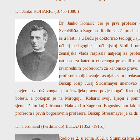
Dr. Janko KOHARIĆ (1845.-1880.)
Dr. Janko Koharić bio je prvi profesor
Sveučilišta u Zagrebu. Rodio se 27. prosinc
se u Pešti, a u Beču je doktorirao teologiju (
učitelj pedagogije u učiteljskoj školi i ur
zemaljska vlada raspisala natječaj za prof
natjecao za katedru crkvenoga prava ili mo
izvanrednim profesorom za kanonsko pravo, a
profesorsko djelovanje sastojalo se u predava
Biskup Josip Juraj Strossmayer imenovao
povjerenstva državnoga ispita "razdjela pravno-povjestnoga". Kratko 
bolesti, a pokopan je na Mirogoju. Koharić svoju lijepu i pomn
sjemenišnim knjižnicama u Đakovu i u Zagrebu. Bogoslovnom fakultetu
profesora i prvih bogoslovnih profesora. Biskup Strossmayer je za dr.
Dr. Ferdinand (Ferdinando) BELAJ (1852.-1915.)
Rodio se 2. siječnja 1852. u Stupniku kraj Z