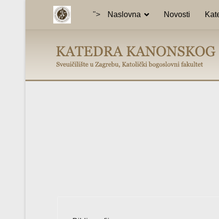
">
Naslovna
Novosti
Kat