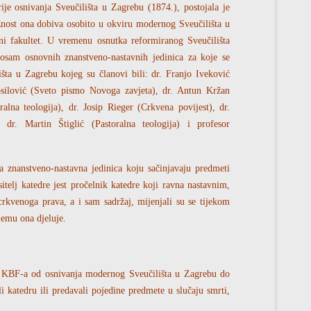
ije osnivanja Sveučilišta u Zagrebu (1874.), postojala je
nost ona dobiva osobito u okviru modernog Sveučilišta u
ni fakultet. U vremenu osnutka reformiranog Sveučilišta
osam osnovnih znanstveno-nastavnih jedinica za koje se
šta u Zagrebu kojeg su članovi bili: dr. Franjo Iveković
osilović (Sveto pismo Novoga zavjeta), dr. Antun Kržan
alna teologija), dr. Josip Rieger (Crkvena povijest), dr.
 dr. Martin Štiglić (Pastoralna teologija) i profesor
 znanstveno-nastavna jedinica koju sačinjavaju predmeti
telj katedre jest pročelnik katedre koji ravna nastavnim,
rkvenoga prava, a i sam sadržaj, mijenjali su se tijekom
jemu ona djeluje.
a KBF-a od osnivanja modernog Sveučilišta u Zagrebu do
li katedru ili predavali pojedine predmete u slučaju smrti,