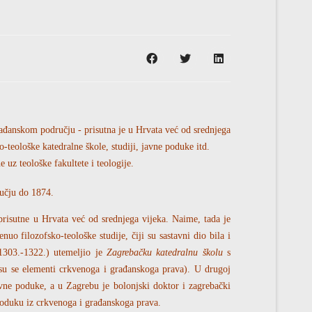
rađanskom području - prisutna je u Hrvata već od srednjega
ko-teološke katedralne škole, studiji, javne poduke itd.
uz teološke fakultete i teologije.
ručju do 1874.
prisutne u Hrvata već od srednjega vijeka. Naime, tada je
o filozofsko-teološke studije, čiji su sastavni dio bila i
1303.-1322.) utemeljio je
Zagrebačku katedralnu školu
s
i su se elementi crkvenoga i građanskoga prava). U drugoj
vne poduke, a u Zagrebu je bolonjski doktor i zagrebački
poduku iz crkvenoga i građanskoga prava.