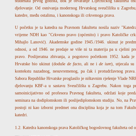
studenata prvog godišta, dok je otvaranje Liječničkog fakulteta os
djelovanje. Od osnivanja modernog Hrvatskog sveučilišta u Zagrebu, 
katedre, među ostalima, i kanonskoga ili crkvenoga prava.
U početku je ta katedra na Pravnom fakultetu nosila naziv "Katedr
vrijeme NDH kao "Crkveno pravo (općenito) i pravo Katoličke crkve
Mihajlo Lanović). Akademske godine 1945./1946. ukinut je predme
odnosi, a od 1946. ne predaje se više ni ta materija pa u cjelini 
pravo. Poslijeratna zbivanja, a pogotovo početkom 1952. kada je
Hrvatske bio ukinut (doduše
de facto
, ali ne i
de iure
), utjecala s
kontekstu nazadnog, nesuvremenog, pa čak i protudržavnog prava.
Sabora Republike Hrvatske proglasilo je ništavnim rješenje Vlade NRH
djelovanju KBF-a u sastavu Sveučilišta u Zagrebu. Nakon toga pr
samoinicijativno od profesora Pravnog fakulteta, održati koje pred
seminara na dodiplomskom ili poslijediplomskom studiju. No, na Pra
postoji ni kao izborni predmet ona disciplina koja je na tom Fakul
katedri.
1.2. Katedra kanonskoga prava Katoličkog bogoslovnog fakulteta od 