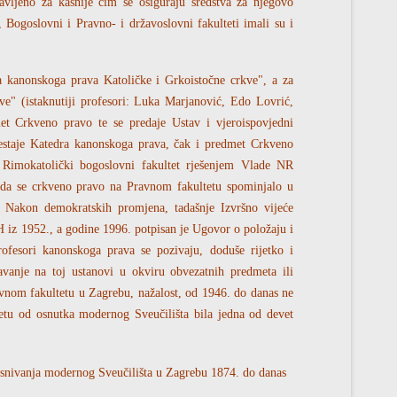
tavljeno za kasnije čim se osiguraju sredstva za njegovo
Bogoslovni i Pravno- i državoslovni fakulteti imali su i
a kanonskoga prava Katoličke i Grkoistočne crkve", a za
" (istaknutiji profesori: Luka Marjanović, Edo Lovrić,
t Crkveno pravo te se predaje Ustav i vjeroispovjedni
prestaje Katedra kanonskoga prava, čak i predmet Crkveno
 Rimokatolički bogoslovni fakultet rješenjem Vlade NR
u da se crkveno pravo na Pravnom fakultetu spominjalo u
 Nakon demokratskih promjena, tadašnje Izvršno vijeće
 iz 1952., a godine 1996. potpisan je Ugovor o položaju i
ofesori kanonskoga prava se pozivaju, doduše rijetko i
avanje na toj ustanovi u okviru obvezatnih predmeta ili
vnom fakultetu u Zagrebu, nažalost, od 1946. do danas ne
tetu od osnutka modernog Sveučilišta bila jedna od devet
osnivanja modernog Sveučilišta u Zagrebu 1874. do danas