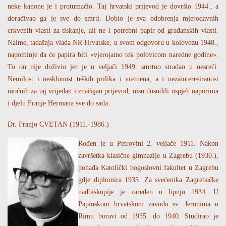
neke kanone je i protumačio. Taj hrvatski prijevod je dovršio 1944., a
dorađivao ga je sve do smrti. Dobio je sva odobrenja mjerodavnih
crkvenih vlasti za tiskanje, ali ne i potrebni papir od građanskih vlasti.
Naime, tadašnja vlada NR Hrvatske, u svom odgovoru u kolovozu 1948.,
napominje da će papira biti «vjerojatno tek polovicom naredne godine».
To on nije doživio jer je u veljači 1949. smrtno stradao u nesreći.
Nemilost i nesklonost teških prilika i vremena, a i nezainteresiranost
moćnih za taj vrijedan i značajan prijevod, nisu dosudili uspjeh naporima
i djelu Franje Hermana sve do sada.
Dr. Franjo CVETAN (1911.-1986.)
Rođen je u Petrovini 2. veljače 1911. Nakon
završetka klasične gimnazije u Zagrebu (1930.),
pohađa Katolički bogoslovni fakultet u Zagrebu
gdje diplomira 1935. Za svećenika Zagrebačke
nadbiskupije je zaređen u lipnju 1934. U
Papinskom hrvatskom zavodu sv. Jeronima u
Rimu boravi od 1935. do 1940. Studirao je