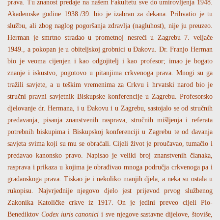
prava. Tu znanost predaje na našem Fakultetu sve do umirovljenja 1948.
Akademske godine 1938./39. bio je izabran za dekana. Prihvatio je tu
službu, ali zbog naglog pogoršanja zdravlja (nagluhost), nije ju preuzeo.
Herman je smrtno stradao u prometnoj nesreći u Zagrebu 7. veljače
1949., a pokopan je u obiteljskoj grobnici u Đakovu. Dr. Franjo Herman
bio je veoma cijenjen i kao odgojitelj i kao profesor; imao je bogato
znanje i iskustvo, pogotovo u pitanjima crkvenoga prava. Mnogi su ga
tražili savjete, a u teškim vremenima za Crkvu i hrvatski narod bio je
stručni pravni savjetnik Biskupske konferencije u Zagrebu. Profesorsko
djelovanje dr. Hermana, i u Đakovu i u Zagrebu, sastojalo se od stručnih
predavanja, pisanja znanstvenih rasprava, stručnih mišljenja i referata
potrebnih biskupima i Biskupskoj konferenciji u Zagrebu te od davanja
savjeta svima koji su mu se obraćali. Cijeli život je proučavao, tumačio i
predavao kanonsko pravo. Napisao je veliki broj znanstvenih članaka,
rasprava i prikaza u kojima je obrađivao mnoga područja crkvenoga pa i
građanskoga prava. Tiskao je i nekoliko manjih djela, a neka su ostala u
rukopisu. Najvrjednije njegovo djelo jest prijevod prvog službenog
Zakonika Katoličke crkve iz 1917. On je jedini preveo cijeli Pio-
Benediktov
Codex iuris canonici
i sve njegove sastavne dijelove, štoviše,