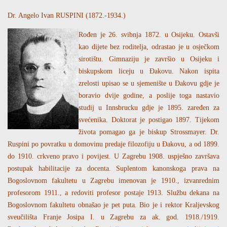
Dr. Angelo Ivan RUSPINI (1872.-1934.)
Rođen je 26. svibnja 1872. u Osijeku. Ostavši
kao dijete bez roditelja, odrastao je u osječkom
sirotištu. Gimnaziju je završio u Osijeku i
biskupskom liceju u Đakovu. Nakon ispita
zrelosti upisao se u sjemenište u Đakovu gdje je
boravio dvije godine, a poslije toga nastavio
studij u Innsbrucku gdje je 1895. zaređen za
svećenika. Doktorat je postigao 1897. Tijekom
života pomagao ga je biskup Strossmayer. Dr.
Ruspini po povratku u domovinu predaje filozofiju u Đakovu, a od 1899.
do 1910. crkveno pravo i povijest. U Zagrebu 1908. uspješno završava
postupak habilitacije za docenta. Suplentom kanonskoga prava na
Bogoslovnom fakultetu u Zagrebu imenovan je 1910., izvanrednim
profesorom 1911., a redoviti profesor postaje 1913. Službu dekana na
Bogoslovnom fakultetu obnašao je pet puta. Bio je i rektor Kraljevskog
sveučilišta Franje Josipa I. u Zagrebu za ak. god. 1918./1919.