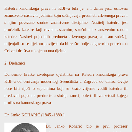
Katedra kanonskoga prava na KBF-u bila je, a i danas jest, osnovna
znanstveno-nastavna jedinica koju sačinjavaju predmeti crkvenoga prava i
s njim povezane srodne znanstvene discipline. Nositelj katedre jest
pročelnik katedre koji ravna nastavnim, stručnim i znanstvenim radom
katedre. Naslovi pojedinih predmeta crkvenoga prava, a i sam sadržaj,
mijenjali su se tijekom povijesti da bi se što bolje odgovorilo potrebama
Crkve i društva u kojemu ona djeluje.
2. Djelatnici
Donosimo kratke životopise djelatnika na Katedri kanonskoga prava
KBF-a od osnivanja modernog Sveučilišta u Zagrebu do danas. Ovdje
neće biti riječi o suplentima koji su kraće vrijeme vodili katedru ili
predavali pojedine predmete u slučaju smrti, bolesti ili zauzetosti kojega
profesora kanonskoga prava.
Dr. Janko KOHARIĆ (1845.-1880.)
Dr. Janko Koharić bio je prvi profesor