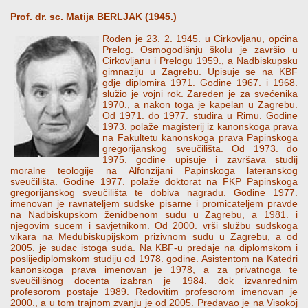
Prof. dr. sc. Matija BERLJAK (1945.)
Rođen je 23. 2. 1945. u Cirkovljanu, općina
Prelog. Osmogodišnju školu je završio u
Cirkovljanu i Prelogu 1959., a Nadbiskupsku
gimnaziju u Zagrebu. Upisuje se na KBF
gdje diplomira 1971. Godine 1967. i 1968.
služio je vojni rok. Zaređen je za svećenika
1970., a nakon toga je kapelan u Zagrebu.
Od 1971. do 1977. studira u Rimu. Godine
1973. polaže magisterij iz kanonskoga prava
na Fakultetu kanonskoga prava Papinskoga
gregorijanskog sveučilišta. Od 1973. do
1975. godine upisuje i završava studij
moralne teologije na Alfonzijani Papinskoga lateranskog
sveučilišta. Godine 1977. polaže doktorat na FKP Papinskoga
gregorijanskog sveučilišta te dobiva nagradu. Godine 1977.
imenovan je ravnateljem sudske pisarne i promicateljem pravde
na Nadbiskupskom ženidbenom sudu u Zagrebu, a 1981. i
njegovim sucem i savjetnikom. Od 2000. vrši službu sudskoga
vikara na Međubiskupijskom prizivnom sudu u Zagrebu, a od
2005. je sudac istoga suda. Na KBF-u predaje na diplomskom i
poslijediplomskom studiju od 1978. godine. Asistentom na Katedri
kanonskoga prava imenovan je 1978, a za privatnoga te
sveučilišnog docenta izabran je 1984. dok izvanrednim
profesorom postaje 1989. Redovitim profesorom imenovan je
2000., a u tom trajnom zvanju je od 2005. Predavao je na Visokoj