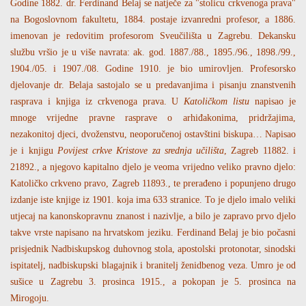
Godine 1882. dr. Ferdinand Belaj se natječe za "stolicu crkvenoga prava"
na Bogoslovnom fakultetu, 1884. postaje izvanredni profesor, a 1886.
imenovan je redovitim profesorom Sveučilišta u Zagrebu. Dekansku
službu vršio je u više navrata: ak. god. 1887./88., 1895./96., 1898./99.,
1904./05. i 1907./08. Godine 1910. je bio umirovljen. Profesorsko
djelovanje dr. Belaja sastojalo se u predavanjima i pisanju znanstvenih
rasprava i knjiga iz crkvenoga prava. U
Katoličkom listu
napisao je
mnoge vrijedne pravne rasprave o arhiđakonima, pridržajima,
nezakonitoj djeci, dvoženstvu, neoporučenoj ostavštini biskupa… Napisao
je i knjigu
Povijest crkve Kristove za srednja učilišta
, Zagreb 11882. i
21892., a njegovo kapitalno djelo je veoma vrijedno veliko pravno djelo:
Katoličko crkveno pravo, Zagreb 11893., te prerađeno i popunjeno drugo
izdanje iste knjige iz 1901. koja ima 633 stranice. To je djelo imalo veliki
utjecaj na kanonskopravnu znanost i nazivlje, a bilo je zapravo prvo djelo
takve vrste napisano na hrvatskom jeziku. Ferdinand Belaj je bio počasni
prisjednik Nadbiskupskog duhovnog stola, apostolski protonotar, sinodski
ispitatelj, nadbiskupski blagajnik i branitelj ženidbenog veza. Umro je od
sušice u Zagrebu 3. prosinca 1915., a pokopan je 5. prosinca na
Mirogoju.