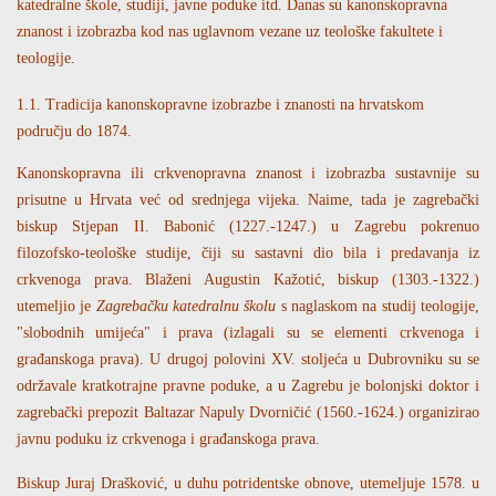
katedralne škole, studiji, javne poduke itd. Danas su kanonskopravna
znanost i izobrazba kod nas uglavnom vezane uz teološke fakultete i
teologije.
1.1. Tradicija kanonskopravne izobrazbe i znanosti na hrvatskom
području do 1874.
Kanonskopravna ili crkvenopravna znanost i izobrazba sustavnije su
prisutne u Hrvata već od srednjega vijeka. Naime, tada je zagrebački
biskup Stjepan II. Babonić (1227.-1247.) u Zagrebu pokrenuo
filozofsko-teološke studije, čiji su sastavni dio bila i predavanja iz
crkvenoga prava. Blaženi Augustin Kažotić, biskup (1303.-1322.)
utemeljio je
Zagrebačku katedralnu školu
s naglaskom na studij teologije,
"slobodnih umijeća" i prava (izlagali su se elementi crkvenoga i
građanskoga prava). U drugoj polovini XV. stoljeća u Dubrovniku su se
održavale kratkotrajne pravne poduke, a u Zagrebu je bolonjski doktor i
zagrebački prepozit Baltazar Napuly Dvorničić (1560.-1624.) organizirao
javnu poduku iz crkvenoga i građanskoga prava.
Biskup Juraj Drašković, u duhu potridentske obnove, utemeljuje 1578. u