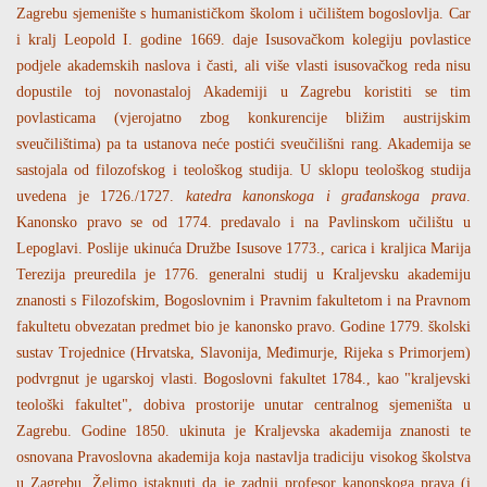
Zagrebu sjemenište s humanističkom školom i učilištem bogoslovlja. Car
i kralj Leopold I. godine 1669. daje Isusovačkom kolegiju povlastice
podjele akademskih naslova i časti, ali više vlasti isusovačkog reda nisu
dopustile toj novonastaloj Akademiji u Zagrebu koristiti se tim
povlasticama (vjerojatno zbog konkurencije bližim austrijskim
sveučilištima) pa ta ustanova neće postići sveučilišni rang. Akademija se
sastojala od filozofskog i teološkog studija. U sklopu teološkog studija
uvedena je 1726./1727.
katedra kanonskoga i građanskoga prava
.
Kanonsko pravo se od 1774. predavalo i na Pavlinskom učilištu u
Lepoglavi. Poslije ukinuća Družbe Isusove 1773., carica i kraljica Marija
Terezija preuredila je 1776. generalni studij u Kraljevsku akademiju
znanosti s Filozofskim, Bogoslovnim i Pravnim fakultetom i na Pravnom
fakultetu obvezatan predmet bio je kanonsko pravo. Godine 1779. školski
sustav Trojednice (Hrvatska, Slavonija, Međimurje, Rijeka s Primorjem)
podvrgnut je ugarskoj vlasti. Bogoslovni fakultet 1784., kao "kraljevski
teološki fakultet", dobiva prostorije unutar centralnog sjemeništa u
Zagrebu. Godine 1850. ukinuta je Kraljevska akademija znanosti te
osnovana Pravoslovna akademija koja nastavlja tradiciju visokog školstva
u Zagrebu. Želimo istaknuti da je zadnji profesor kanonskoga prava (i