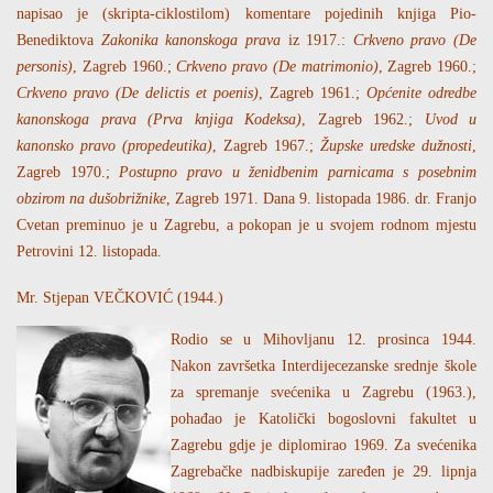
napisao je (skripta-ciklostilom) komentare pojedinih knjiga Pio-
Benediktova
Zakonika kanonskoga prava
iz 1917.:
Crkveno pravo (De
personis)
, Zagreb 1960.;
Crkveno pravo (De matrimonio)
, Zagreb 1960.;
Crkveno pravo (De delictis et poenis)
, Zagreb 1961.;
Općenite odredbe
kanonskoga prava (Prva knjiga Kodeksa)
, Zagreb 1962.;
Uvod u
kanonsko pravo (propedeutika)
, Zagreb 1967.;
Župske uredske dužnosti
,
Zagreb 1970.;
Postupno pravo u ženidbenim parnicama s posebnim
obzirom na dušobrižnike
, Zagreb 1971. Dana 9. listopada 1986. dr. Franjo
Cvetan preminuo je u Zagrebu, a pokopan je u svojem rodnom mjestu
Petrovini 12. listopada.
Mr. Stjepan VEČKOVIĆ (1944.)
Rodio se u Mihovljanu 12. prosinca 1944.
Nakon završetka Interdijecezanske srednje škole
za spremanje svećenika u Zagrebu (1963.),
pohađao je Katolički bogoslovni fakultet u
Zagrebu gdje je diplomirao 1969. Za svećenika
Zagrebačke nadbiskupije zaređen je 29. lipnja