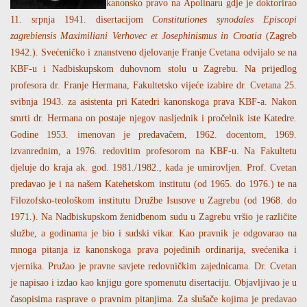
kanonsko pravo na Apolinaru gdje je doktorirao
11. srpnja 1941. disertacijom
Constitutiones synodales Episcopi
zagrebiensis Maximiliani Verhovec et Josephinismus in Croatia
(Zagreb
1942.). Svećeničko i znanstveno djelovanje Franje Cvetana odvijalo se na
KBF-u i Nadbiskupskom duhovnom stolu u Zagrebu. Na prijedlog
profesora dr. Franje Hermana, Fakultetsko vijeće izabire dr. Cvetana 25.
svibnja 1943. za asistenta pri Katedri kanonskoga prava KBF-a. Nakon
smrti dr. Hermana on postaje njegov nasljednik i pročelnik iste Katedre.
Godine 1953. imenovan je predavačem, 1962. docentom, 1969.
izvanrednim, a 1976. redovitim profesorom na KBF-u. Na Fakultetu
djeluje do kraja ak. god. 1981./1982., kada je umirovljen. Prof. Cvetan
predavao je i na našem Katehetskom institutu (od 1965. do 1976.) te na
Filozofsko-teološkom institutu Družbe Isusove u Zagrebu (od 1968. do
1971.). Na Nadbiskupskom ženidbenom sudu u Zagrebu vršio je različite
službe, a godinama je bio i sudski vikar. Kao pravnik je odgovarao na
mnoga pitanja iz kanonskoga prava pojedinih ordinarija, svećenika i
vjernika. Pružao je pravne savjete redovničkim zajednicama. Dr. Cvetan
je napisao i izdao kao knjigu gore spomenutu disertaciju. Objavljivao je u
časopisima rasprave o pravnim pitanjima. Za slušače kojima je predavao