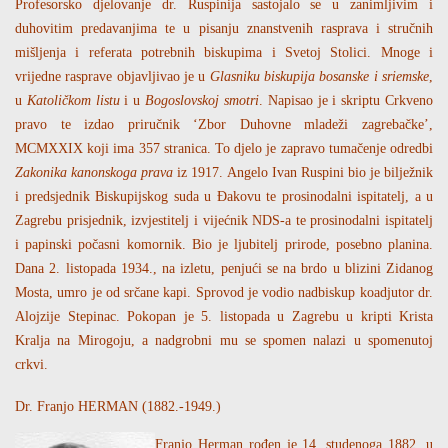
Profesorsko djelovanje dr. Ruspinija sastojalo se u zanimljivim i
duhovitim predavanjima te u pisanju znanstvenih rasprava i stručnih
mišljenja i referata potrebnih biskupima i Svetoj Stolici. Mnoge i
vrijedne rasprave objavljivao je u
Glasniku biskupija bosanske i sriemske
,
u
Katoličkom listu
i u
Bogoslovskoj smotri
. Napisao je i skriptu Crkveno
pravo te izdao priručnik ‘Zbor Duhovne mladeži zagrebačke’,
MCMXXIX koji ima 357 stranica. To djelo je zapravo tumačenje odredbi
Zakonika kanonskoga prava
iz 1917. Angelo Ivan Ruspini bio je bilježnik
i predsjednik Biskupijskog suda u Đakovu te prosinodalni ispitatelj, a u
Zagrebu prisjednik, izvjestitelj i vijećnik NDS-a te prosinodalni ispitatelj
i papinski počasni komornik. Bio je ljubitelj prirode, posebno planina.
Dana 2. listopada 1934., na izletu, penjući se na brdo u blizini Zidanog
Mosta, umro je od srčane kapi. Sprovod je vodio nadbiskup koadjutor dr.
Alojzije Stepinac. Pokopan je 5. listopada u Zagrebu u kripti Krista
Kralja na Mirogoju, a nadgrobni mu se spomen nalazi u spomenutoj
crkvi.
Dr. Franjo HERMAN (1882.-1949.)
Franjo Herman rođen je 14. studenoga 1882. u