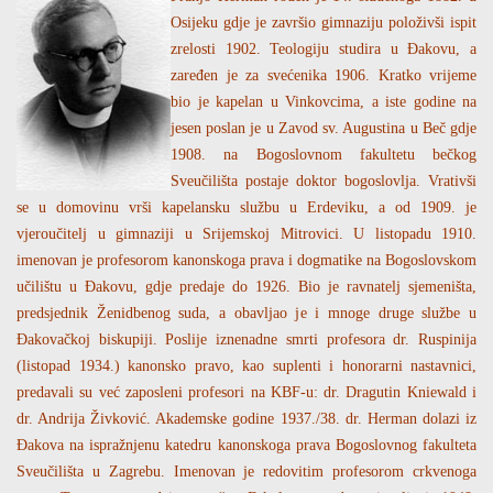
Osijeku gdje je završio gimnaziju položivši ispit
zrelosti 1902. Teologiju studira u Đakovu, a
zaređen je za svećenika 1906. Kratko vrijeme
bio je kapelan u Vinkovcima, a iste godine na
jesen poslan je u Zavod sv. Augustina u Beč gdje
1908. na Bogoslovnom fakultetu bečkog
Sveučilišta postaje doktor bogoslovlja. Vrativši
se u domovinu vrši kapelansku službu u Erdeviku, a od 1909. je
vjeroučitelj u gimnaziji u Srijemskoj Mitrovici. U listopadu 1910.
imenovan je profesorom kanonskoga prava i dogmatike na Bogoslovskom
učilištu u Đakovu, gdje predaje do 1926. Bio je ravnatelj sjemeništa,
predsjednik Ženidbenog suda, a obavljao je i mnoge druge službe u
Đakovačkoj biskupiji. Poslije iznenadne smrti profesora dr. Ruspinija
(listopad 1934.) kanonsko pravo, kao suplenti i honorarni nastavnici,
predavali su već zaposleni profesori na KBF-u: dr. Dragutin Kniewald i
dr. Andrija Živković. Akademske godine 1937./38. dr. Herman dolazi iz
Đakova na ispražnjenu katedru kanonskoga prava Bogoslovnog fakulteta
Sveučilišta u Zagrebu. Imenovan je redovitim profesorom crkvenoga