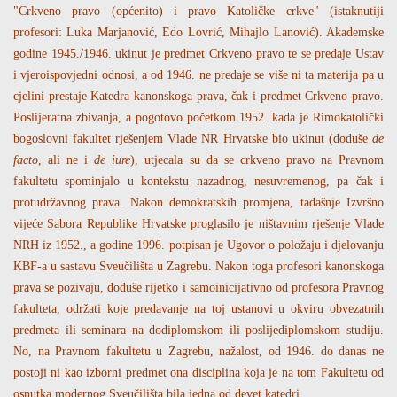
"Crkveno pravo (općenito) i pravo Katoličke crkve" (istaknutiji
profesori: Luka Marjanović, Edo Lovrić, Mihajlo Lanović). Akademske
godine 1945./1946. ukinut je predmet Crkveno pravo te se predaje Ustav
i vjeroispovjedni odnosi, a od 1946. ne predaje se više ni ta materija pa u
cjelini prestaje Katedra kanonskoga prava, čak i predmet Crkveno pravo.
Poslijeratna zbivanja, a pogotovo početkom 1952. kada je Rimokatolički
bogoslovni fakultet rješenjem Vlade NR Hrvatske bio ukinut (doduše
de
facto
, ali ne i
de iure
), utjecala su da se crkveno pravo na Pravnom
fakultetu spominjalo u kontekstu nazadnog, nesuvremenog, pa čak i
protudržavnog prava. Nakon demokratskih promjena, tadašnje Izvršno
vijeće Sabora Republike Hrvatske proglasilo je ništavnim rješenje Vlade
NRH iz 1952., a godine 1996. potpisan je Ugovor o položaju i djelovanju
KBF-a u sastavu Sveučilišta u Zagrebu. Nakon toga profesori kanonskoga
prava se pozivaju, doduše rijetko i samoinicijativno od profesora Pravnog
fakulteta, održati koje predavanje na toj ustanovi u okviru obvezatnih
predmeta ili seminara na dodiplomskom ili poslijediplomskom studiju.
No, na Pravnom fakultetu u Zagrebu, nažalost, od 1946. do danas ne
postoji ni kao izborni predmet ona disciplina koja je na tom Fakultetu od
osnutka modernog Sveučilišta bila jedna od devet katedri.