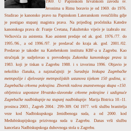
1969. U Papinskom hrvatskom zavodu sv.
Jeronima u Rimu boravio je od 1969. do 1976.
Studirao je kanonsko pravo na Papinskom Lateranskom sveučilištu gdje
je postigao stupanj magistra prava. Na prijedlog pročelnika Katedre
kanonskoga prava dr. Franje Cvetana, Fakultetsko vijeće je izabralo mr.
Večkovića za asistenta. Kao asistent predaje od ak. god. 1976./77. do
1995./96., a od 1996./97. je predavač do kraja ak. god. 2001./02.
Predavao je također na Katehetskom institutu KBF-a u Zagrebu. Kao
stručnjak je sudjelovao u prevođenju
Zakonika kanonskoga prava
iz
1983. koji je tiskan u Zagrebu 1988. i s izvorima 1996. Objavio je
nekoliko članaka, a najznačajniji je
Suradnja biskupa Zagrebačke
metropolije i djelovanje metropolijskih ustanova tijekom 150 godina, u:
Zagrebačka crkvena pokrajina. Zbornik radova znanstvenoga skupa «150.
obljetnica uspostave Hrvatsko-slavonske crkvene pokrajine i uzdignuće
Zagrebačke nadbiskupije na stupanj nadbiskupije.
Marija Bistrica 10.-11.
prosinca 2003., Zagreb 2004.: 299-309. Od 1977. vrši službu branitelja
veze kod Nadbiskupskoga ženidbenoga suda, a od 2000. kod
Međubiskupijskoga prizivnoga suda u Zagrebu. Danas vrši službu
kancelara Nadbiskupskoga duhovnoga stola u Zagrebu.