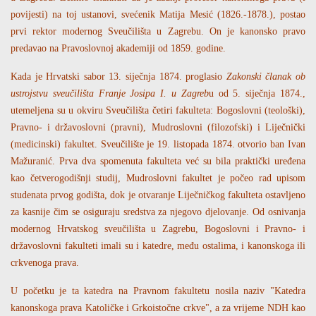
povijesti) na toj ustanovi, svećenik Matija Mesić (1826.-1878.), postao
prvi rektor modernog Sveučilišta u Zagrebu. On je kanonsko pravo
predavao na Pravoslovnoj akademiji od 1859. godine.
Kada je Hrvatski sabor 13. siječnja 1874. proglasio
Zakonski članak ob
ustrojstvu sveučilišta Franje Josipa I. u Zagreb
u od 5. siječnja 1874.,
utemeljena su u okviru Sveučilišta četiri fakulteta: Bogoslovni (teološki),
Pravno- i državoslovni (pravni), Mudroslovni (filozofski) i Liječnički
(medicinski) fakultet. Sveučilište je 19. listopada 1874. otvorio ban Ivan
Mažuranić. Prva dva spomenuta fakulteta već su bila praktički uređena
kao četverogodišnji studij, Mudroslovni fakultet je počeo rad upisom
studenata prvog godišta, dok je otvaranje Liječničkog fakulteta ostavljeno
za kasnije čim se osiguraju sredstva za njegovo djelovanje. Od osnivanja
modernog Hrvatskog sveučilišta u Zagrebu, Bogoslovni i Pravno- i
državoslovni fakulteti imali su i katedre, među ostalima, i kanonskoga ili
crkvenoga prava.
U početku je ta katedra na Pravnom fakultetu nosila naziv "Katedra
kanonskoga prava Katoličke i Grkoistočne crkve", a za vrijeme NDH kao