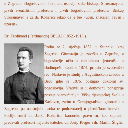
u Zagrebu. Bogoslovnom fakultetu ostavlja slike biskupa Strossmayera,
prvih sveučilišnih profesora i prvih bogoslovnih profesora. Biskup
Strossmayer je za dr. Koharića rekao da je bio «učen, značajan, revan i
uzoran».
Dr. Ferdinand (Ferdinando) BELAJ (1852.-1915.)
Rodio se 2. siječnja 1852. u Stupniku kraj
Zagreba. Gimnaziju je završio u Zagrebu, a
bogoslovlje učio u centralnom sjemeništu u
Budimpešti. Godine 1874. primio je svećenički
red. Nastavio je studij u Augustinskom zavodu u
Beču gdje je 1876. postigao doktorat sv.
bogoslovlja. Vrativši se u domovinu ponajprije
postaje vjeroučitelj u Višoj djevojačkoj školi u
Karlovcu, zatim u Gornjogradskoj gimnaziji u
Zagrebu, pa nadstojnik nauka te podravnatelj u plemićkom konviktu.
Poslije smrti dr. Janka Koharića, kanonsko pravo su, kao suplenti,
predavali profesori najbliže katedre: dr. Josip Rieger i dr. Martin Štiglić.