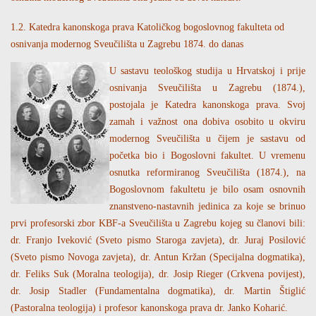
1.2. Katedra kanonskoga prava Katoličkog bogoslovnog fakulteta od
osnivanja modernog Sveučilišta u Zagrebu 1874. do danas
U sastavu teološkog studija u Hrvatskoj i prije
osnivanja Sveučilišta u Zagrebu (1874.),
postojala je Katedra kanonskoga prava. Svoj
zamah i važnost ona dobiva osobito u okviru
modernog Sveučilišta u čijem je sastavu od
početka bio i Bogoslovni fakultet. U vremenu
osnutka reformiranog Sveučilišta (1874.), na
Bogoslovnom fakultetu je bilo osam osnovnih
znanstveno-nastavnih jedinica za koje se brinuo
prvi profesorski zbor KBF-a Sveučilišta u Zagrebu kojeg su članovi bili:
dr. Franjo Iveković (Sveto pismo Staroga zavjeta), dr. Juraj Posilović
(Sveto pismo Novoga zavjeta), dr. Antun Kržan (Specijalna dogmatika),
dr. Feliks Suk (Moralna teologija), dr. Josip Rieger (Crkvena povijest),
dr. Josip Stadler (Fundamentalna dogmatika), dr. Martin Štiglić
(Pastoralna teologija) i profesor kanonskoga prava dr. Janko Koharić.