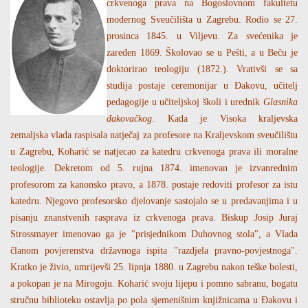
crkvenoga prava na Bogoslovnom fakultetu
modernog Sveučilišta u Zagrebu. Rodio se 27.
prosinca 1845. u Viljevu. Za svećenika je
zaređen 1869. Školovao se u Pešti, a u Beču je
doktorirao teologiju (1872.). Vrativši se sa
studija postaje ceremonijar u Đakovu, učitelj
pedagogije u učiteljskoj školi i urednik
Glasnika
đakovačkog
. Kada je Visoka kraljevska
zemaljska vlada raspisala natječaj za profesore na Kraljevskom sveučilištu
u Zagrebu, Koharić se natjecao za katedru crkvenoga prava ili moralne
teologije. Dekretom od 5. rujna 1874. imenovan je izvanrednim
profesorom za kanonsko pravo, a 1878. postaje redoviti profesor za istu
katedru. Njegovo profesorsko djelovanje sastojalo se u predavanjima i u
pisanju znanstvenih rasprava iz crkvenoga prava. Biskup Josip Juraj
Strossmayer imenovao ga je "prisjednikom Duhovnog stola", a Vlada
članom povjerenstva državnoga ispita "razdjela pravno-povjestnoga".
Kratko je živio, umrijevši 25. lipnja 1880. u Zagrebu nakon teške bolesti,
a pokopan je na Mirogoju. Koharić svoju lijepu i pomno sabranu, bogatu
stručnu biblioteku ostavlja po pola sjemenišnim knjižnicama u Đakovu i