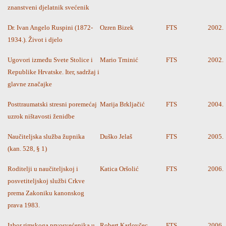
znanstveni djelatnik svećenik
Dr. Ivan Angelo Ruspini (1872-
Ozren Bizek
FTS
2002.
1934.). Život i djelo
Ugovori između Svete Stolice i
Mario Trninić
FTS
2002.
Republike Hrvatske. Iter, sadržaj i
glavne značajke
Posttraumatski stresni poremećaj
Marija Brkljačić
FTS
2004.
uzrok ništavosti ženidbe
Naučiteljska služba župnika
Duško Jelaš
FTS
2005.
(kan. 528, § 1)
Roditelji u naučiteljskoj i
Katica Oršolić
FTS
2006.
posvetiteljskoj službi Crkve
prema Zakoniku kanonskog
prava 1983.
Izbor rimskoga prvosvećenika u
Robert Karlovčec
FTS
2006.