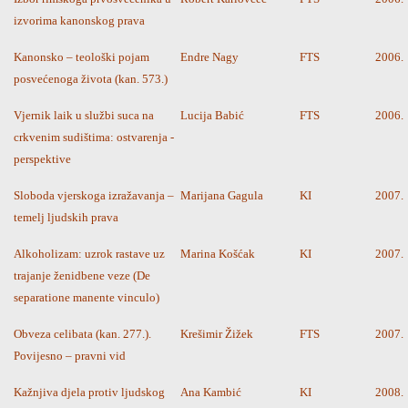
izvorima kanonskog prava
Kanonsko – teološki pojam
Endre Nagy
FTS
2006.
posvećenoga života (kan. 573.)
Vjernik laik u službi suca na
Lucija Babić
FTS
2006.
crkvenim sudištima: ostvarenja -
perspektive
Sloboda vjerskoga izražavanja –
Marijana Gagula
KI
2007.
temelj ljudskih prava
Alkoholizam: uzrok rastave uz
Marina Košćak
KI
2007.
trajanje ženidbene veze (De
separatione manente vinculo)
Obveza celibata (kan. 277.).
Krešimir Žižek
FTS
2007.
Povijesno – pravni vid
Kažnjiva djela protiv ljudskog
Ana Kambić
KI
2008.