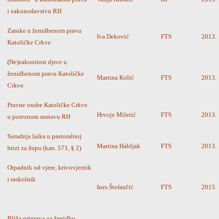
i zakonodavstvu RH
Zaruke u ženidbenom pravu
Iva Deković
FTS
2013.
Katoličke Crkve
(
Ne)zakonitost djece u
ženidbenom pravu Katoličke
Martina Kolić
FTS
2013.
Crkve
Pravne osobe Katoličke Crkve
Hrvoje Miletić
FTS
2013.
u poreznom sustavu RH
Suradnja laika u pastoralnoj
Martina Habljak
FTS
2013.
brizi za župu (kan. 571,
§ 2)
Otpadnik od vjere, krivovjernik
i raskolnik
Ines Štefančić
FTS
2015.
Bliža priprava za ženidbu.