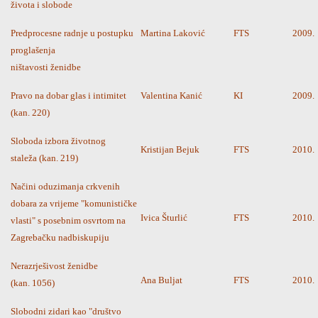
života i slobode
Predprocesne radnje u postupku
Martina Laković
FTS
2009.
proglašenja
ništavosti ženidbe
Pravo na dobar glas i intimitet
Valentina Kanić
KI
2009.
(kan. 220)
Sloboda izbora životnog
Kristijan Bejuk
FTS
2010.
staleža (kan. 219)
Načini oduzimanja crkvenih
dobara za vrijeme "komunističke
Ivica Šturlić
FTS
2010.
vlasti" s posebnim osvrtom na
Zagrebačku nadbiskupiju
Nerazrješivost ženidbe
Ana Buljat
FTS
2010.
(kan. 1056)
Slobodni zidari kao "društvo