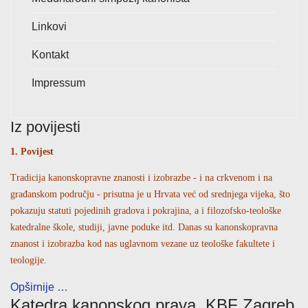
Linkovi
Kontakt
Impressum
Iz povijesti
1. Povijest
Tradicija kanonskopravne znanosti i izobrazbe - i na crkvenom i na
građanskom području - prisutna je u Hrvata već od srednjega vijeka, što
pokazuju statuti pojedinih gradova i pokrajina, a i filozofsko-teološke
katedralne škole, studiji, javne poduke itd. Danas su kanonskopravna
znanost i izobrazba kod nas uglavnom vezane uz teološke fakultete i
teologije.
Opširnije …
Katedra kanonskog prava, KBF Zagreb