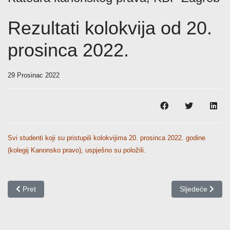
Rezultati kolokvija od 20.
prosinca 2022.
29 Prosinac 2022
Svi studenti koji su pristupili kolokvijima 20. prosinca 2022. godine
(kolegij Kanonsko pravo), uspješno su položili.
Prethodni članak: Rezultati kolokvija od 21. prosinca 2022.
Sljedeći članak:
Pret
Sljedeće